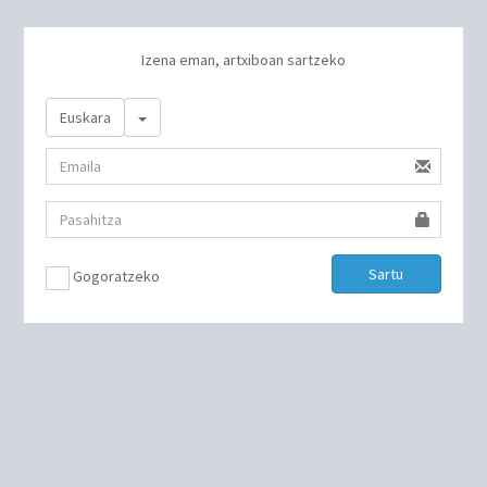
Izena eman, artxiboan sartzeko
Toggle Dropdown
Euskara
Sartu
Gogoratzeko